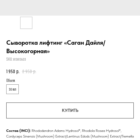
Сыворотка лифтинг «Саган Дайля/
Высокогорная»
SKU:
813813603
1 950
р.
2 950
р.
Объем
30 мл
КУПИТЬ
Состав (INCI):
Rhododendron Adams Hydrosol*, Rhodiola Rosea Hydrosol*,
Cordyceps Sinensis (Mushroom) Extract/Lentinus Еdods (Mushroom) Extract/Tremella