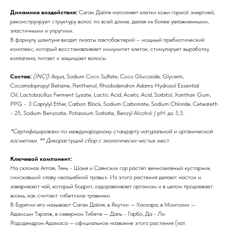
Динамика воздействия:
Саган Дайля наполняет клетки кожи горной энергией,
реконструирует структуру волос по всей длине, делая их более увлажненными,
эластичными и упругими.
В формулу шампуня входят лизаты лактобактерий – мощный пребиотический
комплекс, который восстанавливает иммунитет клеток, стимулирует выработку
коллагена, питает и защищает волосы.
Состав:
(INCI):
Aqua, Sodium Coco Sulfate, Coco Glucoside, Glycerin,
Cocamidopropyl Betaine, Panthenol, Rhododendron Adams Hydrosol Essential
Oil, Lactobacillus Ferment Lysate, Lactic Acid, Acetic Acid, Sorbitol, Xanthan Gum,
PPG - 3 Caprylyl Ether, Carbon Black, Sodium Carbonate, Sodium Chloride, Ceteareth
- 25, Sodium Benzoate, Potassium Sorbate, Benzyl Alcohol. / pH: до 5,5.
*Сертифицировано по международному стандарту натуральной и органической
косметики. ** Дикорастущий сбор с экологически чистых мест.
Ключевой компонент:
На склонах Алтая, Тянь - Шаня и Саянских гор растёт вечнозелёный кустарник,
снискавший славу «волшебной травы». Из этого растения делают настои и
заваривают чай, который бодрит, оздоравливает организм и в целом продлевает
жизнь, как считают тибетские травники.
В Бурятии его называют Саган Дайля, в Якутии — Хаскара, в Монголии —
Адамсын Тэрэлж, в северном Тибете — Даль - Гарбо, Да - Ли.
Рододендрон Адамаса — официальное название этого растения (лат.