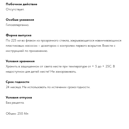
Побочное действие
Отсутствует.
Особые указания
Гипоаллергенно.
Форма выпуска
По 225 мл во флакон из прозрачного стекла, закрывающегося навинчивающимся
пластиковым насосом – дозатором с контролем первого вскрытия. Вместе с
инструкцией по применению.
Условия хранения
Хранить в защищенном от света месте при температуре от + 5 до + 25С. В
недоступном для детей месте! Не замораживать.
Срок годности
24 месяца. Не использовать по истечении срока годности.
Условия отпуска
Без рецепта.
Объем: 250 Мл