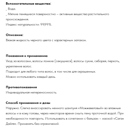
Вспомогательные вещества:
_ Вода.
_ Мягкие пенящиеся поверхностно – активные вещества растительного
происхождения.
Индекс натуральности: 99,99%.
Описание:
Вязкая жидкость черного цвета с характерным запахом.
Показания к применению
Уход за волосами, волосы ломкие (секущиеся), волосы сухие, себорея, перхоть,
укрепление волос.
Подходит для любого типа волос, в том числе для окрашенных.
Можно использовать каждый день.
Противопоказания
Индивидуальная непереносимость.
Способ применения и дозы
Наружно. Слегка вмассировать немного шампуня «Можжевеловый» во влажные
волосы и в кожу головы, через некоторое время смыть пену проточной водой. При
необходимости повторить. Использовать в сочетании с бальзам – маской «Саган
Дайля». Применять без ограничений.