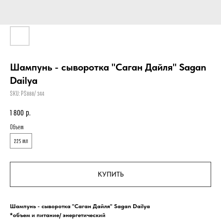
Шампунь - сыворотка "Саган Дайля" Sagan
Dailya
SKU:
PS888/ 344
1 800
р.
Объем
225 мл
КУПИТЬ
Шампунь - сыворотка "Саган Дайля" Sagan Dailya
*объем и питание/ энергетический