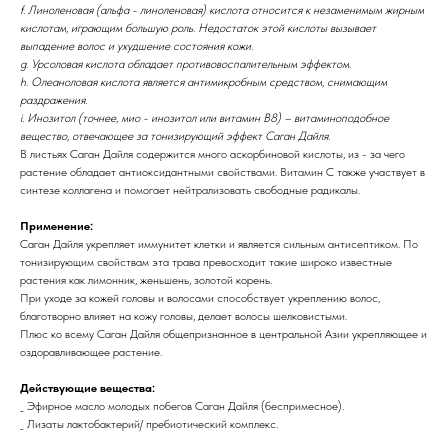
f. Линоленовая (альфа - линоленовая) кислота относится к незаменимым жирным
кислотам, играющим большую роль. Недостаток этой кислоты вызывает
выпадение волос и ухудшение состояния кожи.
g. Урсоловая кислота обладает противовоспалительным эффектом.
h. Олеаноловая кислота является антимикробным средством, снимающим
раздражения.
i. Инозитол (точнее, мио - инозитол или витамин B8) – витаминоподобное
вещество, отвечающее за тонизирующий эффект Саган Дайля.
В листьях Саган Дайля содержится много аскорбиновой кислоты, из - за чего
растение обладает антиоксидантными свойствами. Витамин С также участвует в
синтезе коллагена и помогает нейтрализовать свободные радикалы.
Применение:
Саган Дайля укрепляет иммунитет клетки и является сильным антисептиком. По
тонизирующим свойствам эта трава превосходит такие широко известные
растения как лимонник, женьшень, золотой корень.
При уходе за кожей головы и волосами способствует укреплению волос,
благотворно влияет на кожу головы, делает волосы шелковистыми.
Плюс ко всему Саган Дайля общепризнанное в центральной Азии укрепляющее и
оздоравливающее растение.
Действующие вещества:
_ Эфирное масло молодых побегов Саган Дайля (беспримесное).
_ Лизаты лактобактерий/ пребиотический комплекс.