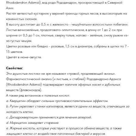
Rhododendron Аdamsii), вид рода Рододендрон, произрастающий в Северной
Азии.
Растёт ветвистый кустарник у верхней границы горных лесов, в высокогорьях на
каменистых склонах.
В высоту достигает до 0,5 м с железисто - чешуйчатыми волосистыми побегами.
Листья вечнозелёные, продолговато-эллиптические, в длину от 1 до 2 см при
ширине от 0,5 до 1 см, плотные, сверху голые, матово - зелёные, снизу рыжие из-
за густых чешуек.
Цветки розовые или бледно - розовые, 1,5 см в диаметре, собраны в щитки по 7 -
15 цветков.
Цветёт в июне-августе.
Свойства:
Эти душистые листики не зря называют «травой, продлевающей жизнь».
Фармакогностический анализ (и листьев, и стеблей) Рододендрона Адамса
(Rhododendron Adamsii) подтверждает наличие эфирных масел и дубильных
веществ (флавоноидов).
А также ряд витаминов и полезных кислот:
a. Кверцетин обладает сильным противовоспалительным эффектом.
b. Рутин укрепляет стенки капилляров, является одним из веществ, отвечающих за
молодость клетки.
c. Дигидроквертицин применяется для лечения аллергий.
d. Мирицетин замедляет старение.
е. Жирные кислоты, которые участвуют в процессе обмена веществ, а также
защищают клетки от воздействия патогенных бактерий и вирусов.